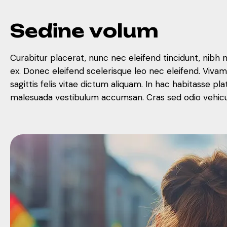
S
e
d
i
n
e
v
o
l
u
m
Curabitur placerat, nunc nec eleifend tincidunt, nibh 
ex. Donec eleifend scelerisque leo nec eleifend. Viva
sagittis felis vitae dictum aliquam. In hac habitasse
malesuada vestibulum accumsan. Cras sed odio vehicula