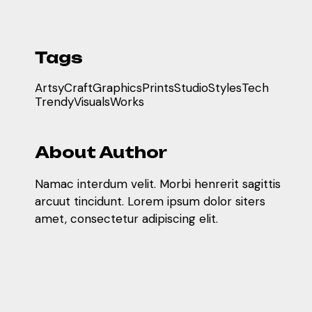
Tags
Artsy
Craft
Graphics
Prints
Studio
Styles
Tech
Trendy
Visuals
Works
About Author
Namac interdum velit. Morbi henrerit sagittis
arcuut tincidunt. Lorem ipsum dolor siters
amet, consectetur adipiscing elit.