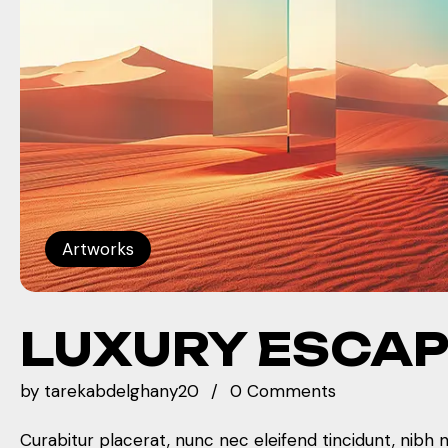
Artworks
LUXURY ESCA
by
tarekabdelghany20
0 Comments
Curabitur placerat, nunc nec eleifend tincidunt, nibh 